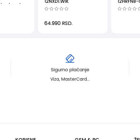
12NXD1.WIK
12HRFN8-
+/A+/R32/18000BTU/wi-
WIFI kont
64.990
RSD.
Sigurno plaćanje
Viza, MasterCard...
KORISNE
GSM & PC
ŽE