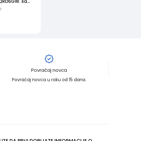
QRD6GW. sa
rolerom
Povraćaj novca
Povraćaj novca u roku od 15 dana.
LITE DA PRVI DOBIJATE INFORMACIJE O