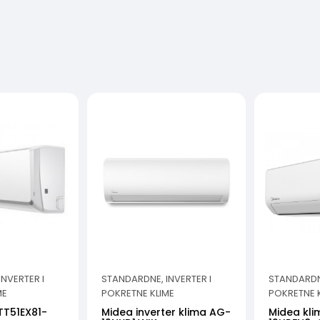
NVERTER I
STANDARDNE, INVERTER I
STANDARDNE
ME
POKRETNE KLIME
POKRETNE 
TT51EX81-
Midea inverter klima AG-
Midea kl