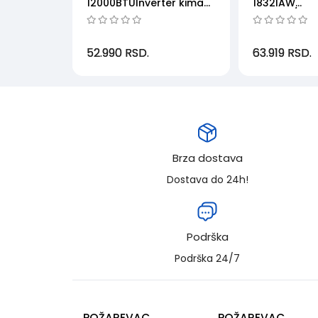
12000BTUInverter kima
1832IAW
uređaj,radnirežim-
inverter/A+
15+45,...
fi/bela
52.990
RSD.
63.919
RSD.
Brza dostava
Dostava do 24h!
Podrška
Podrška 24/7
POŽAREVAC
POŽAREVAC