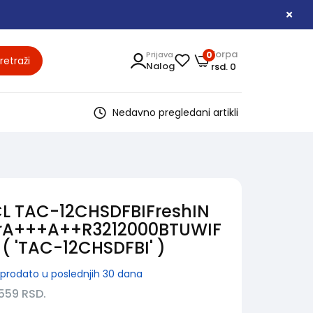
Korpa
Prijava
0
retraži
Nalog
rsd. 0
Nedavno pregledani artikli
CL TAC-12CHSDFBIFreshIN
terA+++A++R3212000BTUWIF
 ( 'TAC-12CHSDFBI' )
prodato u poslednjih 30 dana
.559
RSD.