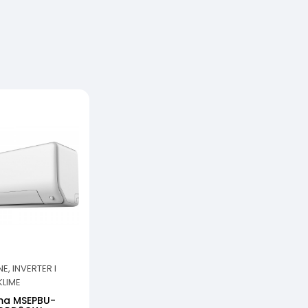
, INVERTER I
KLIME
ima MSEPBU-