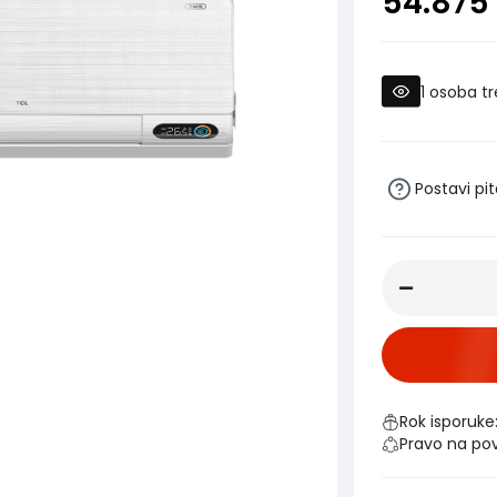
54.875
1
osoba tr
Postavi pi
Rok isporuke
Pravo na po