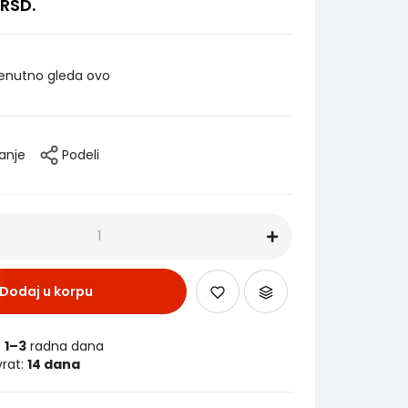
RSD.
enutno gleda ovo
tanje
Podeli
Dodaj u korpu
:
1–3
radna dana
vrat:
14 dana