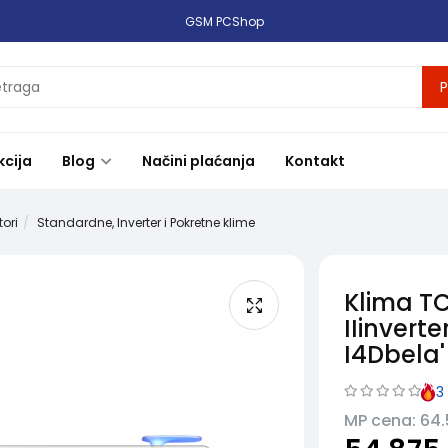
GSM PCShop
P
kcija
Blog
Načini plaćanja
Kontakt
tori
Standardne, Inverter i Pokretne klime
Klima T
IIinver
I4Dbela'
3
MP cena: 64