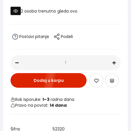
2
osoba trenutno gleda ovo
Postavi pitanje
Podeli
Dodaj u korpu
Rok isporuke:
1–3
radna dana
Pravo na povrat:
14 dana
Šifra:
52320