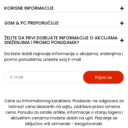
KORISNE INFORMACIJE
GSM & PC PREPORUČUJE
ŽELITE DA PRVI DOBIJATE INFORMACIJE O AKCIJAMA
SNIŽENJIMA I PROMO PONUDAMA?
Da biste dobili najnovije informacije o akcijama, sniženjima i
promo ponudama, unesite svoj E-mail.
Prijavi se
Sarađujemo sa: Jooble - oglasi za posao
Cene su informativnog karaktera. Prodavac ne odgovara za
tačnost cena iskazanih na sajtu, zadržava pravo izmena
cena. Ponudu za ostale artikle, informacije o stanju lagera i
aktuelnim cenama možete dobiti na upit. Plaćanje se
isključivo vrši virmanski - bezgotovinski.