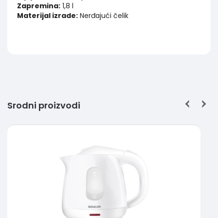
Zapremina:
1,8 l
Materijal izrade:
Nerđajući čelik
Srodni proizvodi