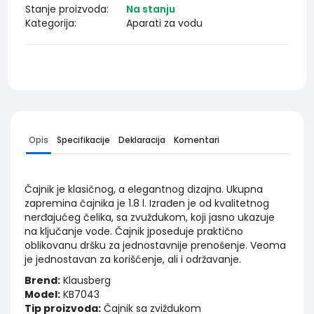
Stanje proizvoda:
Na stanju
Kategorija:
Aparati za vodu
Opis
Specifikacije
Deklaracija
Komentari
Čajnik je klasičnog, a elegantnog dizajna. Ukupna
zapremina čajnika je 1.8 l. Izrađen je od kvalitetnog
nerđajućeg čelika, sa zvuždukom, koji jasno ukazuje
na ključanje vode. Čajnik jposeduje praktično
oblikovanu dršku za jednostavnije prenošenje. Veoma
je jednostavan za korišćenje, ali i održavanje.
Brend:
Klausberg
Model:
KB7043
Tip proizvoda:
Čajnik sa zviždukom