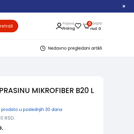
Korpa
Prijava
0
retraži
Nalog
rsd. 0
Nedavno pregledani artikli
 PRASINU MIKROFIBER B20 L
prodato u poslednjih 30 dana
90
RSD.
D.