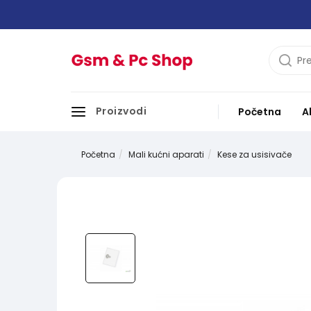
Proizvodi
Početna
A
Početna
Mali kućni aparati
Kese za usisivače