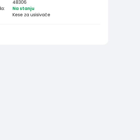
48306
da:
Na stanju
Kese za usisivače