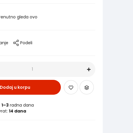
renutno gleda ovo
tanje
Podeli
Dodaj u korpu
:
1–3
radna dana
vrat:
14 dana