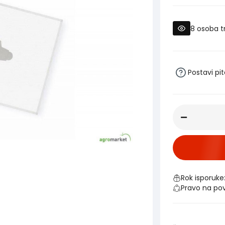
8
osoba t
Postavi pi
Rok isporuke
Pravo na po