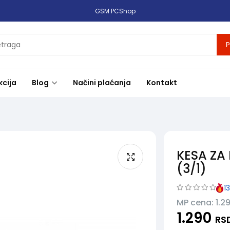
GSM PCShop
P
kcija
Blog
Načini plaćanja
Kontakt
KESA ZA
(3/1)
13
MP cena: 1.2
1.290
RS