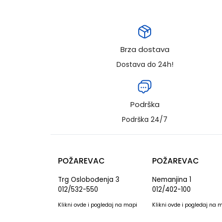
Brza dostava
Dostava do 24h!
Podrška
Podrška 24/7
POŽAREVAC
POŽAREVAC
Trg Oslobođenja 3
Nemanjina 1
012/532-550
012/402-100
Klikni
ovde
i pogledaj na mapi
Klikni
ovde
i pogledaj na 