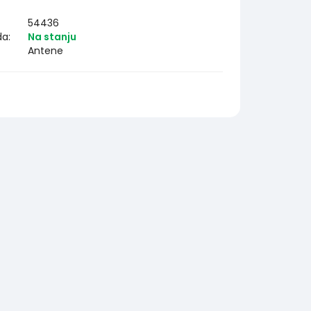
54436
da:
Na stanju
Antene