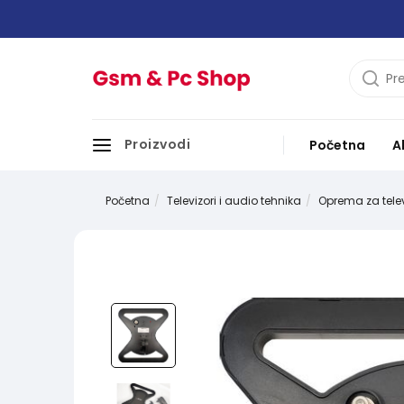
Proizvodi
Početna
A
Početna
Televizori i audio tehnika
Oprema za tele