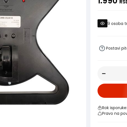
1.990
RS
9
osoba t
Postavi pi
Rok isporuke
Pravo na po