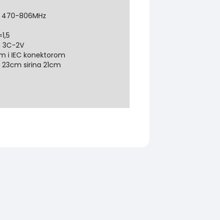
F: 470-806MHz
1,5
m 3C-2V
m i IEC konektorom
a 23cm sirina 21cm