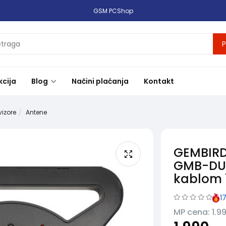
GSM PCShop
P
kcija
Blog
Načini plaćanja
Kontakt
vizore
Antene
GEMBIRD
GMB-DUA
kablom
1
MP cena: 1.9