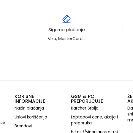
Sigurno plaćanje
Viza, MasterCard...
KORISNE
GSM & PC
ŽE
INFORMACIJE
PREPORUČUJE
AK
Da
Način plaćanja
Karcher Srbija
sn
Uslovi korišćenja
Laptopovi cene, akcije i
ma
preporuka
mapi
Brendovi
https://vinarijaunikat.rs/