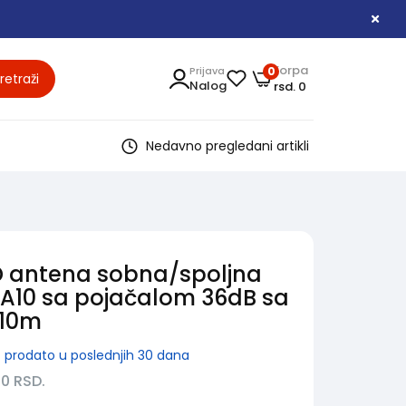
Korpa
Prijava
0
retraži
Nalog
rsd. 0
Nedavno pregledani artikli
 antena sobna/spoljna
10 sa pojačalom 36dB sa
 10m
7
prodato u poslednjih 30 dana
90
RSD.