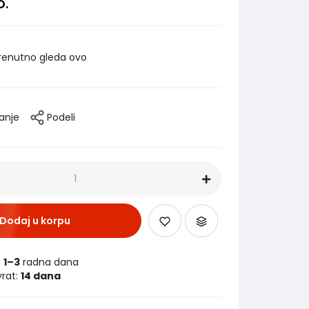
D.
renutno gleda ovo
tanje
Podeli
Dodaj u korpu
:
1–3
radna dana
vrat:
14 dana