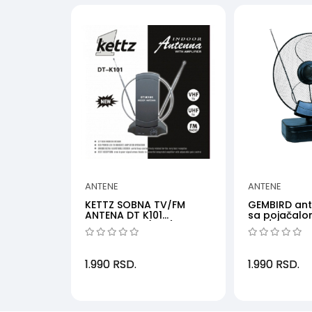
ANTENE
ANTENE
KETTZ SOBNA TV/FM
GEMBIRD an
ANTENA DT K101
sa pojačal
POJACIVAC (VTP)
UHF/VHF 36
1.990
RSD.
1.990
RSD.