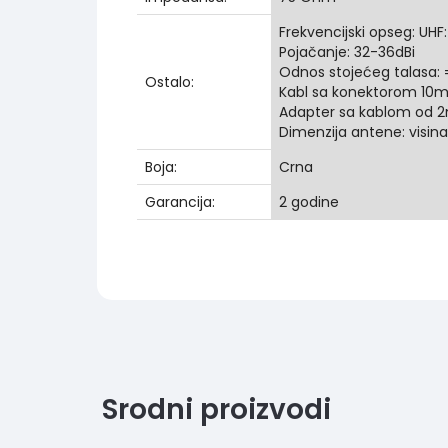
Frekvencijski opseg: UH
Pojačanje: 32-36dBi
Odnos stojećeg talasa: =
Ostalo:
Kabl sa konektorom 10
Adapter sa kablom od 2
Dimenzija antene: visin
Boja:
Crna
Garancija:
2 godine
Srodni proizvodi