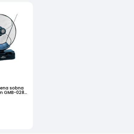
tena sobna
om GMB-028
dB