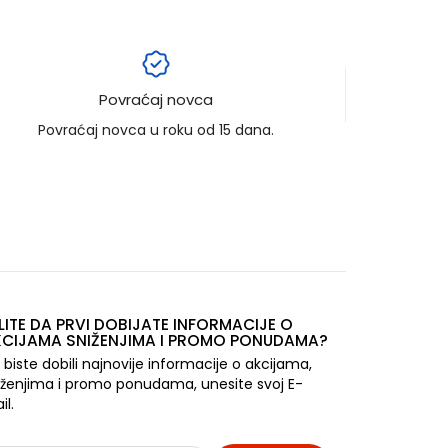
Povraćaj novca
Povraćaj novca u roku od 15 dana.
LITE DA PRVI DOBIJATE INFORMACIJE O
CIJAMA SNIŽENJIMA I PROMO PONUDAMA?
 biste dobili najnovije informacije o akcijama,
iženjima i promo ponudama, unesite svoj E-
il.