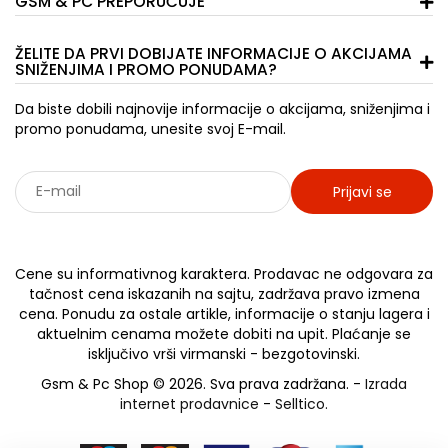
GSM & PC PREPORUČUJE
ŽELITE DA PRVI DOBIJATE INFORMACIJE O AKCIJAMA
SNIŽENJIMA I PROMO PONUDAMA?
Da biste dobili najnovije informacije o akcijama, sniženjima i
promo ponudama, unesite svoj E-mail.
Prijavi se
Sarađujemo sa: Jooble - oglasi za posao
Cene su informativnog karaktera. Prodavac ne odgovara za
tačnost cena iskazanih na sajtu, zadržava pravo izmena
cena. Ponudu za ostale artikle, informacije o stanju lagera i
aktuelnim cenama možete dobiti na upit. Plaćanje se
isključivo vrši virmanski - bezgotovinski.
Gsm & Pc Shop © 2026. Sva prava zadržana. -
Izrada
internet prodavnice
-
Selltico.