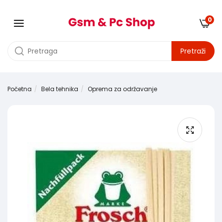
0
Pretraži
Početna
Bela tehnika
Oprema za održavanje