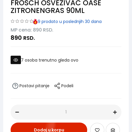
FROSCH OSVEZIVAC OASE
ZITRONENGRAS 90ML
9
prodato u poslednjih 30 dana
MP cena: 890
RSD.
890
RSD.
7
osoba trenutno gleda ovo
Postavi pitanje
Podeli
Dodaj u korpu