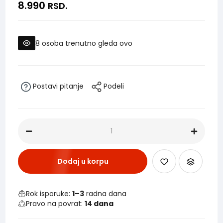
8.990
RSD.
8
osoba trenutno gleda ovo
Postavi pitanje
Podeli
Dodaj u korpu
Rok isporuke:
1–3
radna dana
Pravo na povrat:
14 dana