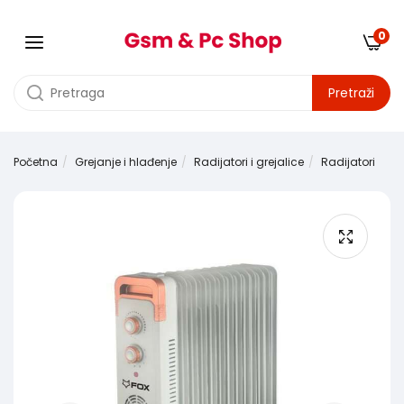
0
Pretraži
Početna
Grejanje i hlađenje
Radijatori i grejalice
Radijatori