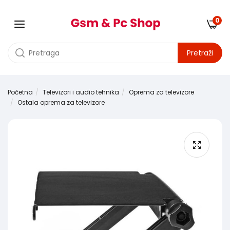
0
Pretraži
Početna
Televizori i audio tehnika
Oprema za televizore
Ostala oprema za televizore