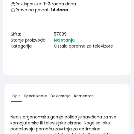
Rok isporuke:
1–3
radna dana
Pravo na povrat:
14 dana
Šifra:
57039
Stanje proizvoda:
Na stanju
Kategorija:
Ostala oprema za televizore
Opis
Specifikacije
Deklaracija
Komentari
Nedis ergonomska gornja polica je savršena za sve
kompjuterske ili televizijske ekrane. Noge se lako
podešavaju pomoću zavrtnja za optimalno