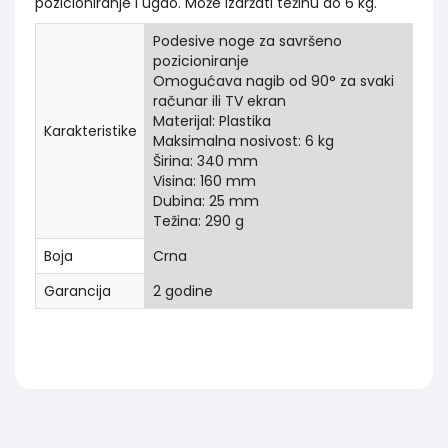
pozicioniranje i ugao. Može izdržati težinu do 6 kg.
Podesive noge za savršeno
pozicioniranje
Omogućava nagib od 90° za svaki
računar ili TV ekran
Materijal: Plastika
Karakteristike
Maksimalna nosivost: 6 kg
Širina: 340 mm
Visina: 160 mm
Dubina: 25 mm
Težina: 290 g
Boja
Crna
Garancija
2 godine