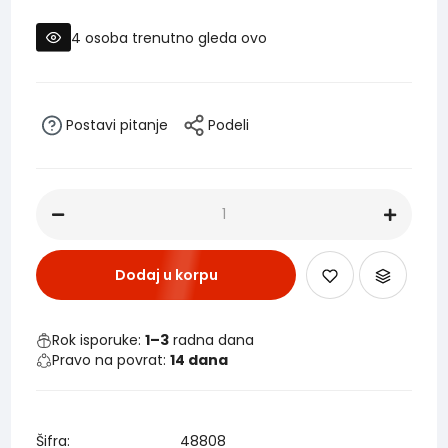
4
osoba trenutno gleda ovo
Postavi pitanje
Podeli
Dodaj u korpu
Rok isporuke:
1–3
radna dana
Pravo na povrat:
14 dana
Šifra:
48808