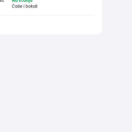
da:
Na stanju
Čaše i bokali