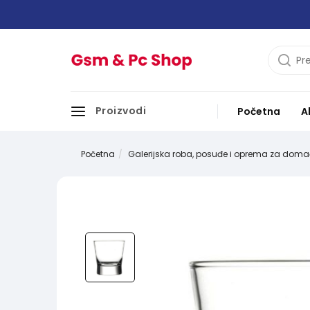
Proizvodi
Početna
A
Početna
Galerijska roba, posuđe i oprema za doma