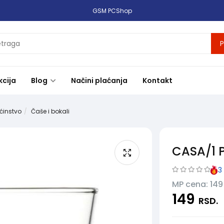
GSM PCShop
P
kcija
Blog
Načini plaćanja
Kontakt
ćinstvo
Čaše i bokali
CASA/1 
3
MP cena: 14
149
RSD.