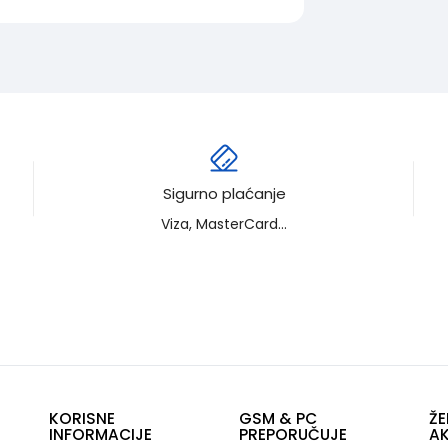
Sigurno plaćanje
Viza, MasterCard...
KORISNE
GSM & PC
ŽE
INFORMACIJE
PREPORUČUJE
AK