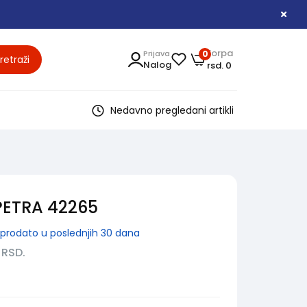
Korpa
Prijava
0
retraži
Nalog
rsd. 0
Nedavno pregledani artikli
PETRA 42265
prodato u poslednjih 30 dana
9
RSD.