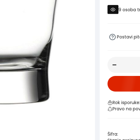
9
osoba t
Postavi pi
Rok isporuke
Pravo na po
Šifra: