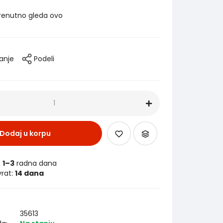
renutno gleda ovo
tanje
Podeli
Dodaj u korpu
:
1–3
radna dana
vrat:
14 dana
35613