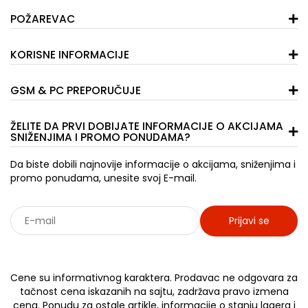
POŽAREVAC
KORISNE INFORMACIJE
GSM & PC PREPORUČUJE
ŽELITE DA PRVI DOBIJATE INFORMACIJE O AKCIJAMA
SNIŽENJIMA I PROMO PONUDAMA?
Da biste dobili najnovije informacije o akcijama, sniženjima i
promo ponudama, unesite svoj E-mail.
Prijavi se
Sarađujemo sa: Jooble - oglasi za posao
Cene su informativnog karaktera. Prodavac ne odgovara za
tačnost cena iskazanih na sajtu, zadržava pravo izmena
cena. Ponudu za ostale artikle, informacije o stanju lagera i