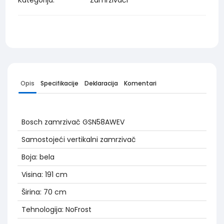
Opis
Specifikacije
Deklaracija
Komentari
Bosch zamrzivač GSN58AWEV
Samostojeći vertikalni zamrzivač
Boja: bela
Visina: 191 cm
Širina: 70 cm
Tehnologija: NoFrost