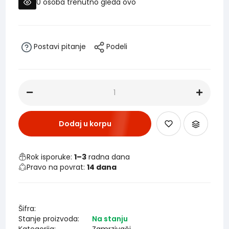
0
osoba trenutno gleda ovo
Postavi pitanje
Podeli
Dodaj u korpu
Rok isporuke:
1–3
radna dana
Pravo na povrat:
14 dana
Šifra:
Stanje proizvoda:
Na stanju
Kategorija:
Zamrzivači