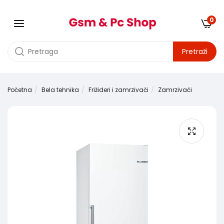
0
Pretraži
Početna
Bela tehnika
Frižideri i zamrzivači
Zamrzivači