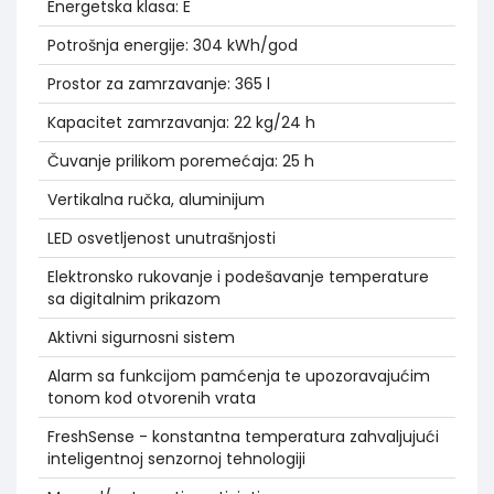
Energetska klasa: E
Potrošnja energije: 304 kWh/god
Prostor za zamrzavanje: 365 l
Kapacitet zamrzavanja: 22 kg/24 h
Čuvanje prilikom poremećaja: 25 h
Vertikalna ručka, aluminijum
LED osvetljenost unutrašnjosti
Elektronsko rukovanje i podešavanje temperature
sa digitalnim prikazom
Aktivni sigurnosni sistem
Alarm sa funkcijom pamćenja te upozoravajućim
tonom kod otvorenih vrata
FreshSense - konstantna temperatura zahvaljujući
inteligentnoj senzornoj tehnologiji