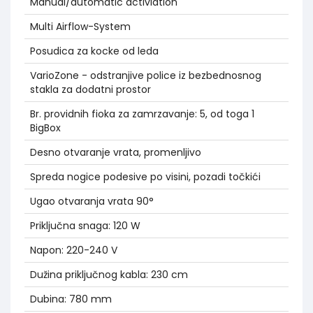
Manual/automatic activiation
Multi Airflow-System
Posudica za kocke od leda
VarioZone - odstranjive police iz bezbednosnog
stakla za dodatni prostor
Br. providnih fioka za zamrzavanje: 5, od toga 1
BigBox
Desno otvaranje vrata, promenljivo
Spreda nogice podesive po visini, pozadi točkići
Ugao otvaranja vrata 90°
Priključna snaga: 120 W
Napon: 220-240 V
Dužina priključnog kabla: 230 cm
Dubina: 780 mm