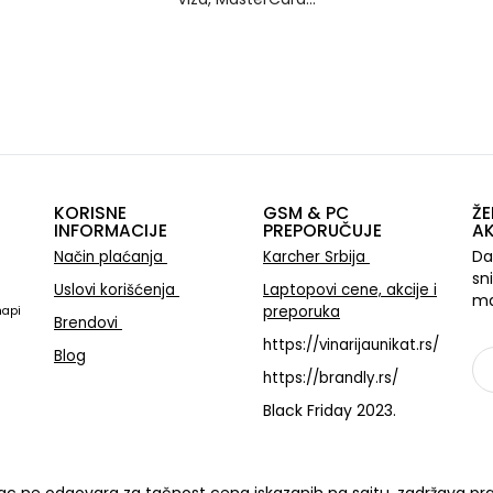
KORISNE
GSM & PC
ŽE
INFORMACIJE
PREPORUČUJE
AK
Da
Način plaćanja
Karcher Srbija
sn
Uslovi korišćenja
Laptopovi cene, akcije i
ma
preporuka
mapi
Brendovi
https://vinarijaunikat.rs/
Blog
https://brandly.rs/
Black Friday 2023.
Sa