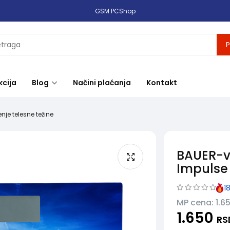
GSM PCShop
P
kcija
Blog
Načini plaćanja
Kontakt
je telesne težine
BAUER-v
Impulse
1
MP cena: 1.6
1.650
RS