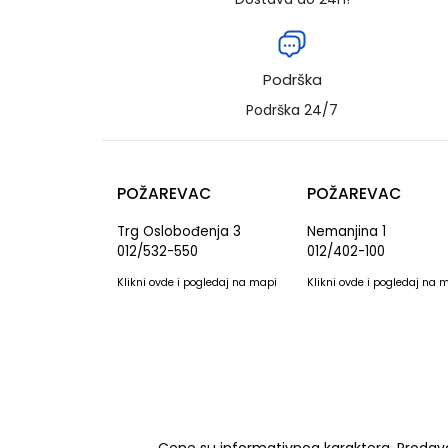
Podrška
Podrška 24/7
POŽAREVAC
POŽAREVAC
Trg Oslobođenja 3
Nemanjina 1
012/532-550
012/402-100
Klikni
ovde
i pogledaj na mapi
Klikni
ovde
i pogledaj na 