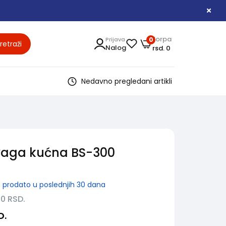
Korpa
Prijava
0
retraži
Nalog
rsd. 0
Nedavno pregledani artikli
aga kućna BS-300
8
prodato u poslednjih 30 dana
50
RSD.
D.