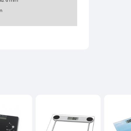
kla: 6 mm
cm