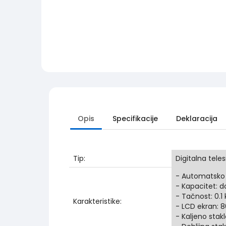
Opis
Specifikacije
Deklaracija
Tip:
Digitalna tele
- Automatsko i
- Kapacitet: d
- Tačnost: 0.1 
Karakteristike:
- LCD ekran: 
- Kaljeno stak