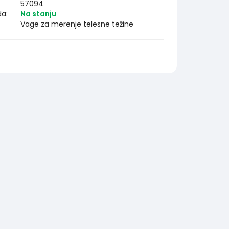
57094
da:
Na stanju
Vage za merenje telesne težine