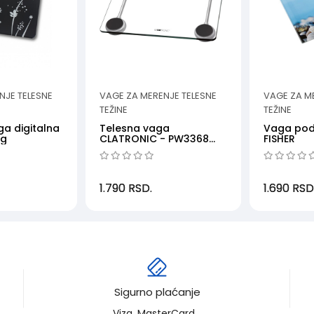
NJE TELESNE
VAGE ZA MERENJE TELESNE
VAGE ZA M
TEŽINE
TEŽINE
a digitalna
Telesna vaga
Vaga pod
kg
CLATRONIC - PW3368
FISHER
digitalna, do 150 kg
1.790
RSD.
1.690
RSD
Sigurno plaćanje
Viza, MasterCard...