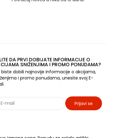
LITE DA PRVI DOBIJATE INFORMACIJE O
CIJAMA SNIŽENJIMA I PROMO PONUDAMA?
 biste dobili najnovije informacije o akcijama,
iženjima i promo ponudama, unesite svoj E-
il.
Prijavi se
rađujemo sa: Jooble - oglasi za posao