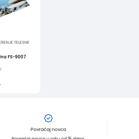
ERENJE TELESNE
na FS-9007
.
Povraćaj novca
Povraćaj novca u roku od 15 dana.