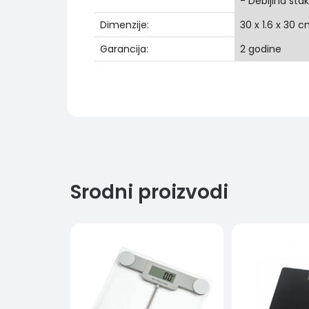
- Debljina sta
Dimenzije:
30 x 1.6 x 30 
Garancija:
2 godine
Srodni proizvodi