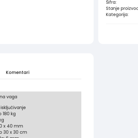
Šifra:
Stanje proizvo
Kategorija:
Komentari
sna vaga
sključivanje
o 180 kg
kg
80 x 40 mm
lo 30 x 30 cm