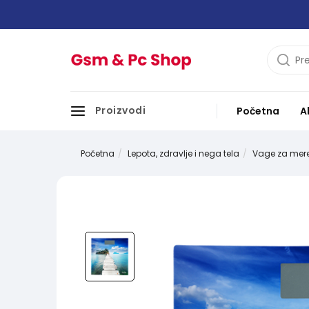
Proizvodi
Početna
A
Početna
Lepota, zdravlje i nega tela
Vage za meren