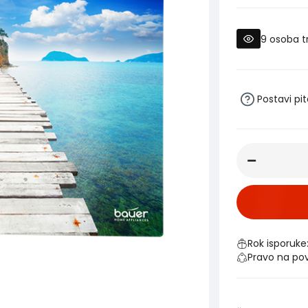
9
osoba t
Postavi pi
Rok isporuke
Pravo na po