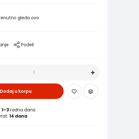
renutno gleda ovo
tanje
Podeli
Dodaj u korpu
:
1–3
radna dana
vrat:
14 dana