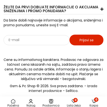
ŽELITE DA PRVI DOBIJATE INFORMACIJE O AKCIJAMA
SNIŽENJIMA I PROMO PONUDAMA?
Da biste dobili najnovije informacije o akcijama, sniženjima i
promo ponudama, unesite svoj E-mail.
Prijavi se
Sarađujemo sa: Jooble - oglasi za posao
Cene su informativnog karaktera. Prodavac ne odgovara za
tačnost cena iskazanih na sajtu, zadržava pravo izmena
cena. Ponudu za ostale artikle, informacije o stanju lagera i
aktuelnim cenama možete dobiti na upit. Plaćanje se
isključivo vrši virmanski - bezgotovinski.
Gsm & Pc Shop © 2026. Sva prava zadržana. -
Izrada
internet prodavnice
-
Selltico.
0
0
Početna
Nalog
Prodavnica
Lista želja
Korpa