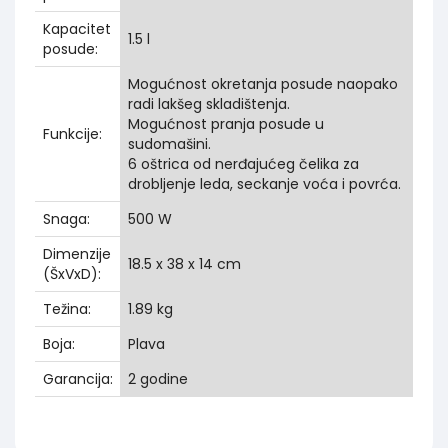
Kapacitet
1.5 l
posude:
Mogućnost okretanja posude naopako
radi lakšeg skladištenja.
Mogućnost pranja posude u
Funkcije:
sudomašini.
6 oštrica od nerđajućeg čelika za
drobljenje leda, seckanje voća i povrća.
Snaga:
500 W
Dimenzije
18.5 x 38 x 14 cm
(ŠxVxD):
Težina:
1.89 kg
Boja:
Plava
Garancija:
2 godine