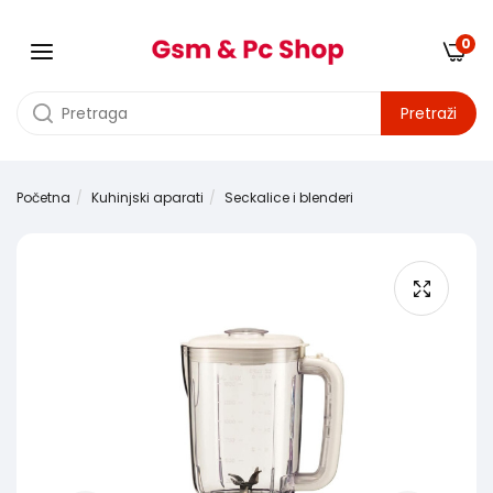
0
Pretraži
Početna
Kuhinjski aparati
Seckalice i blenderi