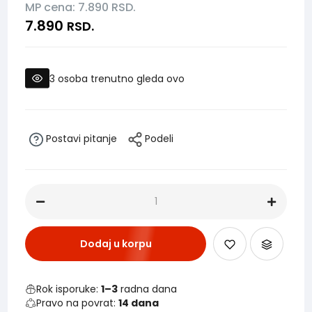
MP cena: 7.890
RSD.
7.890
RSD.
3
osoba trenutno gleda ovo
Postavi pitanje
Podeli
Dodaj u korpu
Rok isporuke:
1–3
radna dana
Pravo na povrat:
14 dana