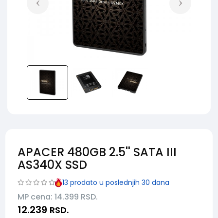
APACER 480GB 2.5'' SATA III
AS340X SSD
13
prodato u poslednjih 30 dana
MP cena: 14.399
RSD.
12.239
RSD.