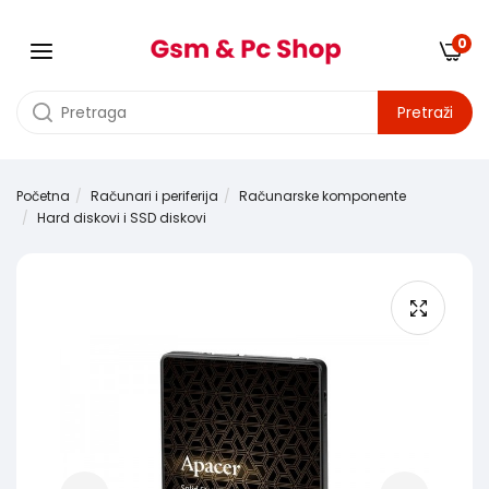
0
Pretraži
Početna
Računari i periferija
Računarske komponente
Hard diskovi i SSD diskovi