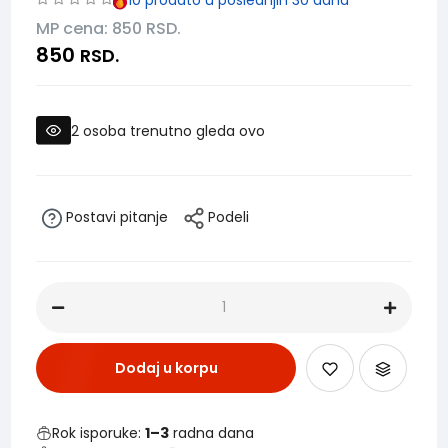
MP cena: 850
RSD.
850
RSD.
2
osoba trenutno gleda ovo
Postavi pitanje
Podeli
Dodaj u korpu
Rok isporuke:
1–3
radna dana