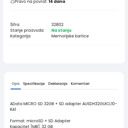
Pravo na povrat:
14 dana
Šifra:
32802
Stanje proizvoda:
Na stanju
Kategorija:
Memorijske kartice
Opis
Specifikacije
Deklaracija
Komentari
AData MICRO SD 32GB + SD adapter AUSDH32GUICL10-
RA1
Format: microSD + SD Adapter
Kapacitet [MB]: 32 GB