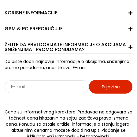
KORISNE INFORMACIJE
GSM & PC PREPORUČUJE
ŽELITE DA PRVI DOBIJATE INFORMACIJE O AKCIJAMA
SNIŽENJIMA I PROMO PONUDAMA?
Da biste dobili najnovije informacije o akcijama, sniženjima i
promo ponudama, unesite svoj E-mail.
Prijavi se
Sarađujemo sa: Jooble - oglasi za posao
Cene su informativnog karaktera. Prodavac ne odgovara za
tačnost cena iskazanih na sajtu, zadržava pravo izmena
cena. Ponudu za ostale artikle, informacije o stanju lagera i
aktuelnim cenama možete dobiti na upit. Plaćanje se
isključivo vrši virmanski - bezgotovinski.