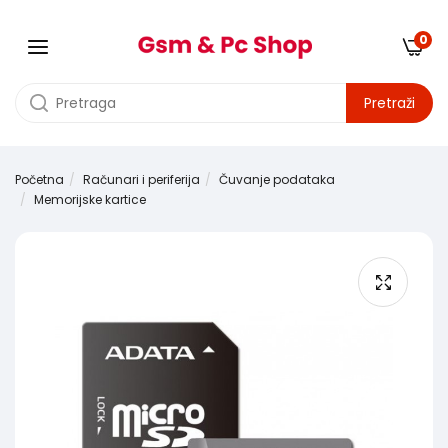
0
Pretraži
Početna
Računari i periferija
Čuvanje podataka
Memorijske kartice