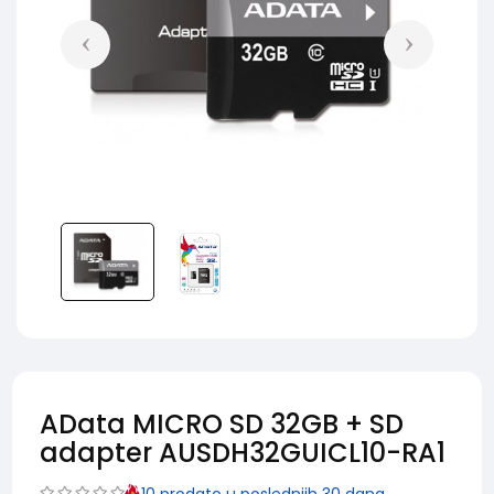
AData MICRO SD 32GB + SD
adapter AUSDH32GUICL10-RA1
10
prodato u poslednjih 30 dana