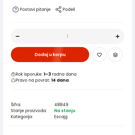
Postavi pitanje
Podeli
Dodaj u korpu
Rok isporuke:
1–3
radna dana
Pravo na povrat:
14 dana
Šifra:
48849
Stanje proizvoda:
Na stanju
Kategorija:
Escajg