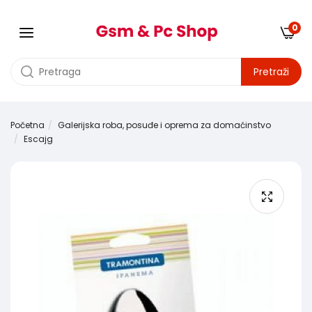
0
Pretraži
Početna
Galerijska roba, posuđe i oprema za domaćinstvo
Escajg